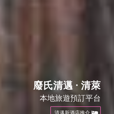
廢氏清邁 · 清萊
本地旅遊預訂平台
清邁新酒店推介