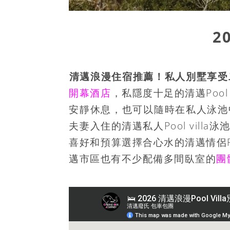
2
清邁浪漫住宿推薦！私人別墅享受
開幕酒店
，私隱度十足的清邁
Pool 
安靜休息，也可以隨時在私人泳池
夫妻入住的清邁私人
Pool villa
泳
喜好和預算選擇合心水的清邁情侶P
邁市區也有不少配備多間臥室的
團體