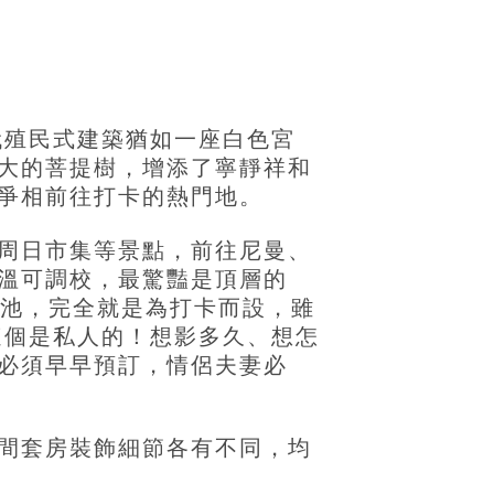
代殖民式建築猶如一座白色宮
大的菩提樹，增添了寧靜祥和
爭相前往打卡的熱門地。
周日市集等景點，前往尼曼、
溫可調校，最驚豔是頂層的
泳池，完全就是為打卡而設，雖
套房這個是私人的！想影多久、想怎
必須早早預訂，情侶夫妻必
間套房裝飾細節各有不同，均