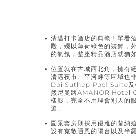
清邁打卡酒店的典範！單看
殿，綴以薄荷綠色的裝飾，
的氣氛，整座精品酒店就猶
位置就在古城西北角，擁有
清邁夜市、平河畔等區域也
Doi Suthep Pool Suite
及
然尼曼路AMANOR Hote
樣影，完全不用理會別人的
選。
園景套房則採用優雅的蘭納
設有寬敞通風的陽台以及半