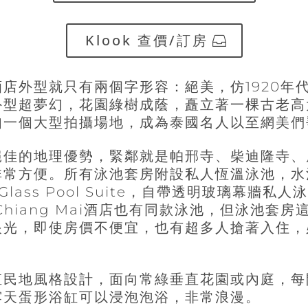
Klook 查價/訂房
酒店外型就只有兩個字形容：絕美，仿
1920
年
外型超夢幻，花園綠樹成蔭，矗立著一棵古老高
如一個大型拍攝場地，成為泰國名人以至網美們
絕佳的地理優勢，緊鄰就是帕邢寺、柴迪隆寺、
非常方便。所有泳池套房附設私人恆溫泳池，水
Glass Pool Suite
，自帶透明玻璃幕牆私人
l Chiang Mai酒店也有同款泳池，但泳池
眼光，即使房價不便宜，也有超多人搶著入住，
殖民地風格設計，面向常綠垂直花園或內庭，每
露天蛋形浴缸可以浸泡泡浴，非常浪漫。