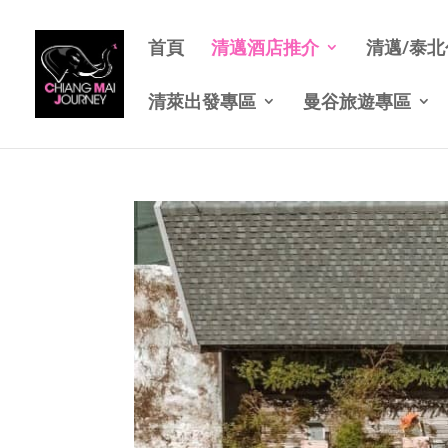
首頁
清邁酒店推介
清邁/泰
清萊出發專區
曼谷旅遊專區