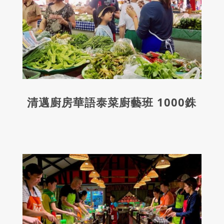
清邁廚房華語泰菜廚藝班 1000銖