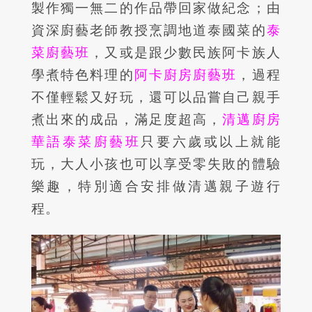
製作獨一無二的作品帶回家做紀念；由
資深廚藝老師教授烹調地道泰國菜的
泰
菜廚藝班
，又或是跟少數民族阿卡族人
學煮特色料理的
阿卡廚房廚藝班
，過程
不僅輕鬆又好玩，還可以品嘗自己親手
煮出來的成品，滿足度超高，
清邁廚房
華語泰菜廚藝班
只要六歲或以上就能
玩，大人小孩也可以享受零失敗的體驗
樂趣，特別適合安排做清邁親子遊行
程。