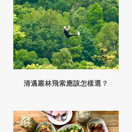
清邁叢林飛索應該怎樣選？