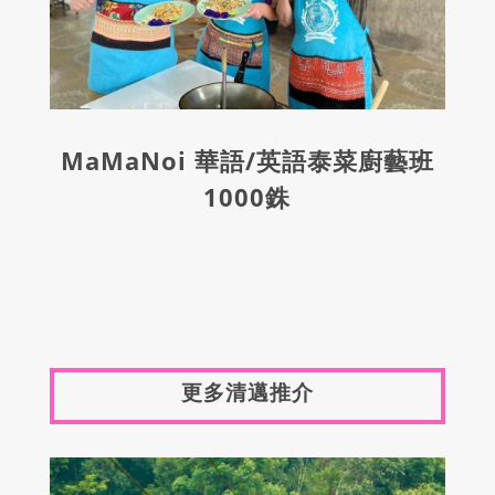
MaMaNoi 華語/英語泰菜廚藝班
1000銖
更多清邁推介