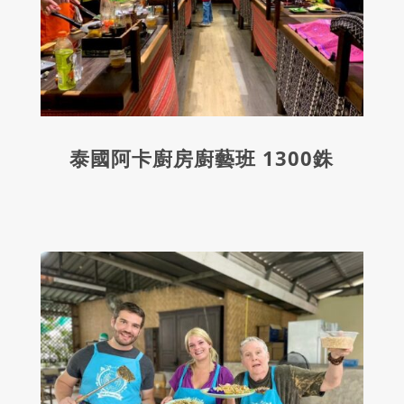
泰國阿卡廚房廚藝班 1300銖