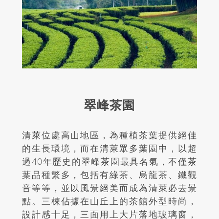
翠峰茶園
清
萊位處高山地區，為種植茶葉提供絕佳
的生長環境，而在清萊眾多葉園中，
以超
過40年歷史的翠峰茶園
最具名氣，不僅茶
葉品種繁多，包括有綠茶、烏龍茶、鐵觀
音等等，並以風景絕美而成為清萊必去景
點。三楝佔據在山丘上的茶館外型時尚，
設計感十足，三面用上大片落地玻璃窗，