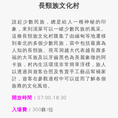
長頸族文化村
說起少數民族，總是給人一種神秘的印
象，來到清萊可以一睹少數民族的風采。
這條長頸族文化村匯集了由緬甸等地遷移
到泰北的多個少數民族，當中包括最廣為
人知的長頸族、視耳洞越大代表越長壽多
福的大耳族及以牙齒黑色為美麗象徵的阿
卡族，村內生活環境非常簡單淳樸，族人
以透過與遊客合照及售賣手工藝品幫補家
計，遊客在參觀過程中可以從而了解各個
族裔的文化風俗。
開放時間：
07:00-18:30
入場費：
3
00
銖/位