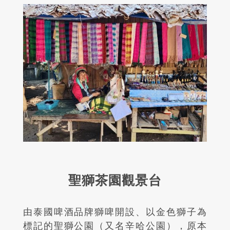
聖獅茶園觀景台
由泰國啤酒品牌獅啤開設、以金色獅子為
標記的聖獅公園（又名辛哈公園），原本