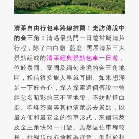
清萊自由行包車路線推薦！走訪傳說中
的金三角！
清邁最熱門一日遊當屬清萊
行程，除了由白廟+藍廟+黑屋清萊三大
景點組成的
清萊經典景點包車一日遊
，
位於泰國、寮國及緬甸邊境的金三角地
區，相信很多旅人早就耳聞。如果想滿
足一下好奇心，探入探索這個傳說中曾
經惡名昭彰的三不管地帶，不妨配搭白
廟、翠峰茶園等其他清萊必去景點，以
最方便和最安全的包車形式，來個清萊
及金三角快閃一日遊。雖然返往車程較
長，行程步伐亦會較為趕急，但對於想