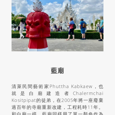
藍廟
清萊民間藝術家
Phuttha Kabkaew
，也
就是白廟建造者
Chalermchai
Kositpipat
的徒弟，在
2005
年將一座廢棄
過百年的寺廟重新改建，工程耗時
11
年。
和白廟一樣，藍廟同樣用了單一顏色作為