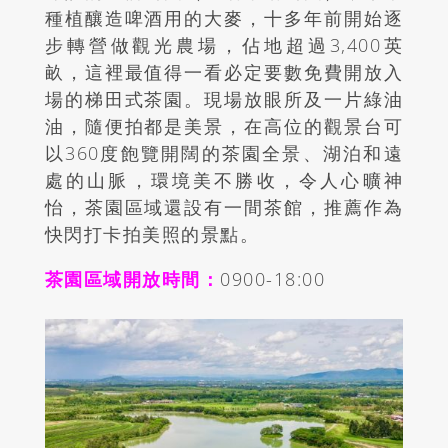
種植釀造啤酒用的大麥，十多年前開始逐
步轉營做觀光農場，佔地超過
3,400
英
畝，這裡最值得一看必定要數免費開放入
場的梯田式茶園。現場放眼所及一片綠油
油，隨便拍都是美景，在高位的觀景台可
以36
0
度飽覽開闊的茶園全景、湖泊和遠
處的山脈，環境美不勝收，令人心曠神
怡，茶園區域還設有一間茶館，推薦作為
快閃打卡拍美照的景點。
茶園區域開放時間：
0900-18:00