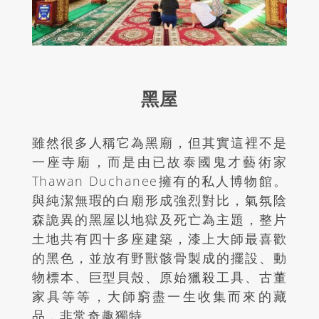
黑屋
雖然很多人稱它為黑廟，但其實這裡不是
一座寺廟，而是由已故泰國鬼才藝術家
Thawan Duchanee
擁有的私人博物館。
與純潔無瑕的白廟形成強烈對比，氣氛陰
森詭異的黑屋以地獄及死亡為主題，整片
土地共有四十多座建築，漆上大師最喜歡
的黑色，並放有野獸骸骨製成的擺設、動
物標本、巨型貝殼、原始獵殺工具、古董
家具等等，大師窮盡一生收集而來的藏
品，非常奇趣獨特。