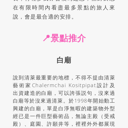
在有限時間內看盡最多景點的旅人來
說，會是最合適的安排。
📍景點推介
白廟
說到清萊最重要的地標，不得不提由清萊
藝術家
Chalermchai Kositpipat
設計及
出資建造的白廟，可以誇張説句，沒來過
白廟等於沒來過清萊。於1998年開始動工
興建的白廟，單是白淨無暇的建築物外型
經已是一件巨型藝術品，無論主殿（受戒
殿）、庭園、許願井等，裡裡外外都展現