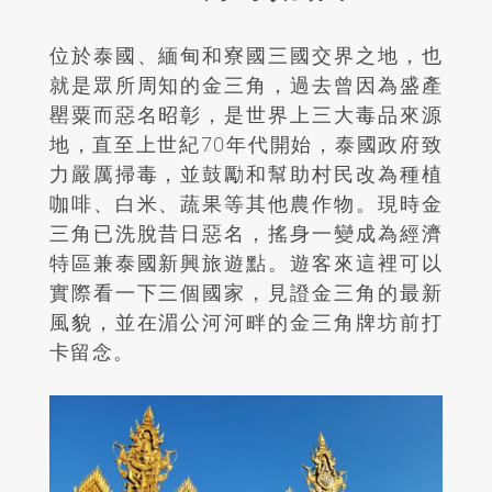
位於泰國、緬甸和寮國三國交界之地，也
就是眾所周知的金三角，過去曾因為盛產
罌粟而惡名昭彰，是世界上三大毒品來源
地，直至上世紀
70
年代開始，泰國政府致
力嚴厲掃毒，並鼓勵和幫助村民改為種植
咖啡、白米、蔬果等其他農作物。現時金
三角已洗脫昔日惡名，搖身一變成為經濟
特區兼泰國新興旅遊點。遊客來這裡可以
實際看一下三個國家，見證金三角的最新
風貌，並在湄公河河畔的金三角牌坊前打
卡留念。