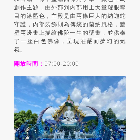
創作主題，由外部到內部用上大量耀眼奪
目的湛藍色，主殿是由兩條巨大的納迦蛇
守護，內部裝飾則為傳統的蘭納風格，牆
壁兩邊畫上描繪佛陀一生的壁畫，並供奉
了一座白色佛像，呈現莊嚴而夢幻的氣
氛。
開放時間：
07:00-20:00