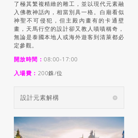
了極其繁複精緻的雕工，並以現代元素融
入佛教神話內，相當別具一格。白廟看似
神聖不可侵犯，但主殿內畫有的卡通壁
畫，天馬行空的設計卻又教人嘖嘖稱奇，
無論是泰國本地人或海外遊客到清萊都必
定參觀。
開放時間：
08:00-17:00
入場費：
200
銖/位
設計元素解構