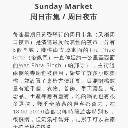
Sunday Market
周日市集 / 周日夜市
每逢星期日黃昏舉行的周日市集（又稱周
日夜市）是清邁最具代表性的夜市，分有
6個區域，攤檔由古城東面的
Tha Phae
Gate
（塔佩門）一直伸延約一公里至西面
的
Wat Phra Singh
（帕邢寺），主街道
兩側的寺廟也被借用，聚集了許多小吃攤
檔，並設置了桌椅方便用餐。目測攤檔數
量有近千個，衣物、首飾、手工藝品、紀
念品、土產等應有盡有，吃的喝的也有很
多選擇，幾乎全清邁的遊客都會去，在
18:00-20:00這個尖峰時段遊客特別多，
很擁擠，但氣氛相當好，走累了可以在露
天按摩檔按按腳。