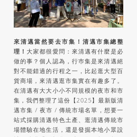
來清邁當然要去市集！
清邁市集總整
理！
大家都很愛問：來清邁有什麼是必
做的事？個人認為，行巿集是來清邁絕
對不能錯過的行程之一，比起逛大型百
貨商場，來清邁逛市集實在有趣多了。
在清邁有大大小小不同規模的夜市和市
集，我們整理了這份【2025】最新版清
邁市集 / 夜市 / 傳統市場名單，想要一
站式採購清邁特色土產、逛清邁傳統市
場體驗在地生活，還是發掘本地小眾設