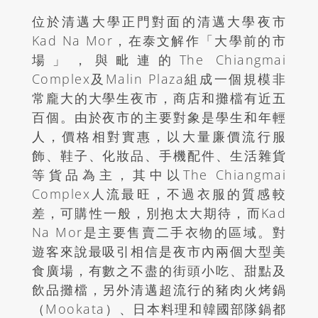
位於清邁大學正門對面的清邁大學夜市
Kad Na Mor，在泰文解作「大學前的市
場」，與毗連的The Chiangmai
Complex及Malin Plaza組成一個規模非
常龐大的大學生夜市，商店和攤檔有近五
百個。由於夜市的主要對象是學生和年輕
人，價格相對實惠，以大量廉價流行服
飾、鞋子、化妝品、手機配件、生活雜貨
等貨品為主，其中以The Chiangmai
Complex人流最旺，不過衣服的質感較
差，可購性一般，別抱太大期待，而Kad
Na Mor是主要售賣二手衣物的區域。對
遊客來說最吸引相信是夜市內兩個大型美
食廣場，有數之不盡的街頭小吃、甜點及
飲品攤檔，另外清邁超流行的豬肉火烤鍋
（Mookata）、日本料理和韓國部隊鍋都