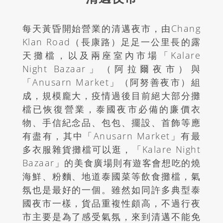
每天黃昏開始營業的清邁夜市，由Chang
Klan Road（長康路）足足一公里長的露
天攤檔，以及兩座室內市場「Kalare
Night Bazaar」（阿拉爾夜市）與
「Anusarn Market」（阿努善夜市）組
成，規模龐大，疫情過後目前絕大部分攤
檔已恢復營業，泰國夜市必備的廉價衣
物、手信紀念品、包包、擺設、首飾等應
有盡有，其中「Anusarn Market」有最
多衣服雜貨攤檔可以逛，「Kalare Night
Bazaar」的美食廣場則有遊客會想吃的燒
海鮮、粉麵、地道泰國菜等飲食攤檔，氣
氛也是最好的一個。雖然如同許多典型泰
國夜市一樣，貨品重複性頗高，不過行夜
市主要是為了感受氣氛，來到清邁不能免