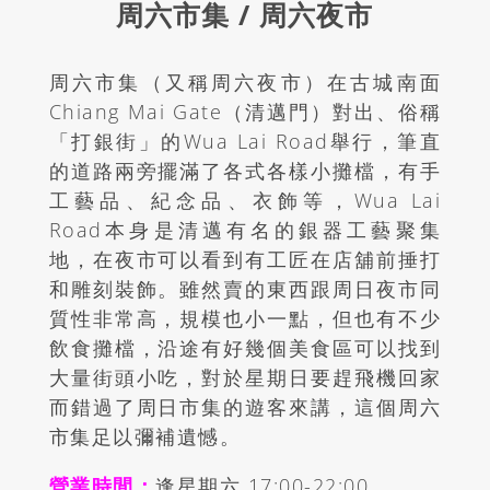
周六市集 / 周六夜市
周六市集（又稱周六夜市）在古城南
面
Chiang Mai Gate
（清邁門）
對出、俗稱
「打銀街」的Wua Lai Road舉行，筆直
的道路兩旁擺滿了各式各樣小攤檔，有手
工藝品、紀念品、衣飾等，Wua Lai
Road本身是清邁有名的銀器工藝聚集
地，在夜市可以看到有工匠在店舖前捶打
和雕刻裝飾。雖然賣的東西跟周日夜市同
質性非常高，規模也小一點，但也有不少
飲食攤檔，沿途有好幾個美食區可以找到
大量街頭小吃，對於星期日要趕飛機回家
而錯過了周日市集的遊客來講，這個周六
市集足以彌補遺憾。
營業時間：
逢星期六 17:00-22:00