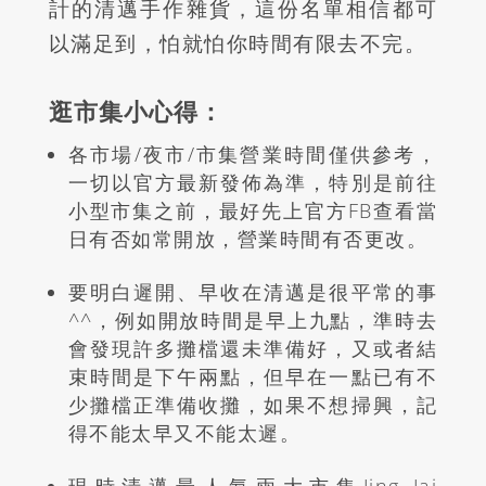
計的清邁手作雜貨，這份名單相信都可
以滿足到，怕就怕你時間有限去不完。
逛市集小心得：
各市場/夜市/市集營業時間僅供參考，
一切以官方最新發佈為準，特別是前往
小型市集之前，最好先上官方FB查看當
日有否如常開放，營業時間有否更改。
要明白遲開、早收在清邁是很平常的事
^^，例如開放時間是早上九點，準時去
會發現許多攤檔還未準備好，又或者結
束時間是下午兩點，但早在一點已有不
少攤檔正準備收攤，如果不想掃興，記
得不能太早又不能太遲。
現時清邁最人氣兩大市集Jing Jai