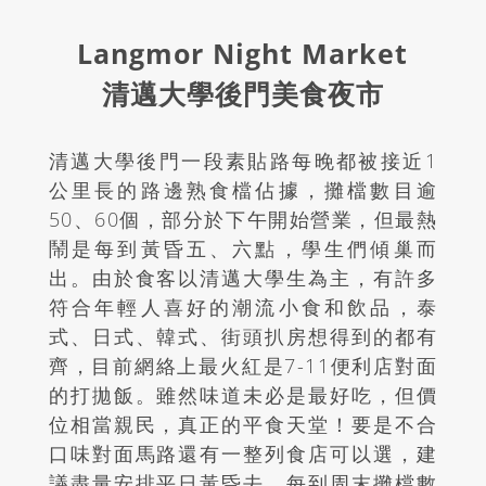
Langmor Night Market
清邁大學後門美食夜市
清邁大學後門一段素貼路每晚都被接近1
公里長的路邊熟食檔佔據，攤檔數目逾
50、60個，部分於下午開始營業，但最熱
鬧是每到黃昏五、六點，學生們傾巢而
出。由於食客以清邁大學生為主，有許多
符合年輕人喜好的潮流小食和飲品，泰
式、日式、韓式、街頭扒房想得到的都有
齊，目前網絡上最火紅是7-11便利店對面
的打拋飯。雖然味道未必是最好吃，但價
位相當親民，真正的平食天堂！要是不合
口味對面馬路還有一整列食店可以選，建
議盡量安排平日黃昏去，每到周末攤檔數