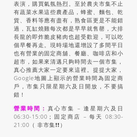
表演，購買氣氛熱烈。至於農夫市集不止
有蔬菜水果這些農產品，蜂蜜、麵包、乾
貨、香料等應有盡有，熟食區更是不能錯
過，瓦缸燒雞每次都是早早就售罄，大排
長龍的即炸脆皮豬肉也超受歡迎，可以吃
個早餐再走。現時場地還增設了多間平日
也有營業的固定商舖、餐廳、咖啡店和小
超市，如果來清邁只夠時間去一個市集，
真心推薦大家一定要來這裡。提提大家，
Google地圖上顯示的營業時間為固定商
戶，市集只限星期六及日開放，不要搞
錯！
營業時間：
真心市集 – 逢星期六及日
06:30-15:00；固定商店 – 每天 08:30-
21:00（ 非市集❗️❗️）