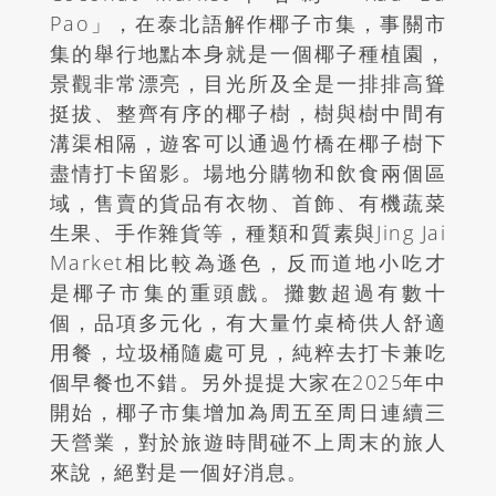
Pao」，在泰北語解作椰子市集，事關市
集的舉行地點本身就是一個椰子種植園，
景觀非常漂亮，目光所及全是一排排高聳
挺拔、整齊有序的椰子樹，樹與樹中間有
溝渠相隔，遊客可以通過竹橋在椰子樹下
盡情打卡留影。場地分購物和飲食兩個區
域，售賣的貨品有衣物、首飾、有機蔬菜
生果、手作雜貨等，種類和質素與Jing Jai
Market相比較為遜色，反而道地小吃才
是椰子市集的重頭戲。攤數超過有數十
個，品項多元化，有大量竹桌椅供人舒適
用餐，垃圾桶隨處可見，純粹去打卡兼吃
個早餐也不錯。另外提提大家在2025年中
開始，椰子市集增加為周五至周日連續三
天營業，對於旅遊時間碰不上周末的旅人
來說，絕對是一個好消息。