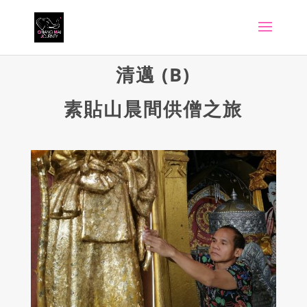
清邁 (B)
素貼山晨間供僧之旅