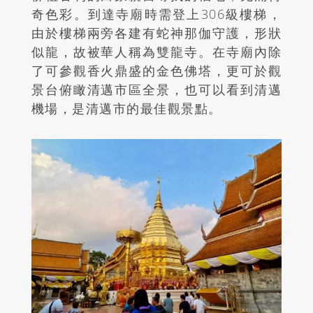
奇色彩。到達寺廟時需登上306級樓梯，
由於樓梯兩旁各建有蛇神那伽守護，形狀
似龍，故被華人稱為雙龍寺。在寺廟內除
了可參觀香火鼎盛的金色佛塔，更可於觀
景台俯瞰清邁市區全景，也可以看到清邁
機場，是清邁市的最佳觀景點。