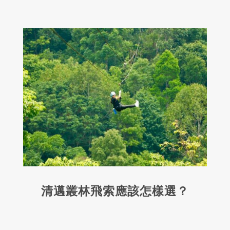
清邁叢林飛索應該怎樣選？