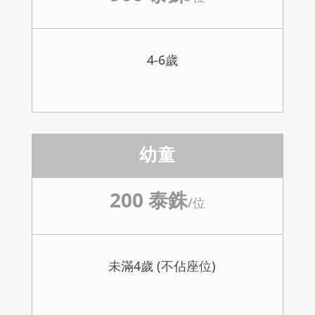
4-6歲
幼童
200 泰銖
/
位
未滿4歲 (不佔座位)