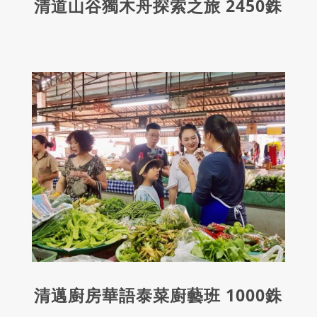
清道山谷獨木舟探索之旅 2450銖
清邁廚房華語泰菜廚藝班 1000銖