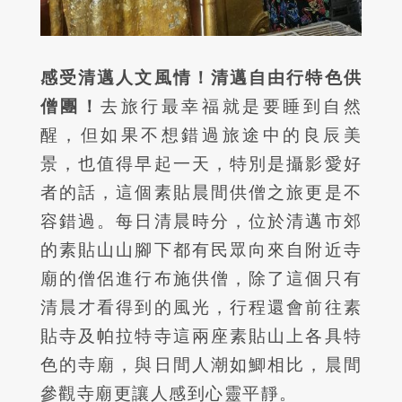
感受清邁人文風情！清邁自由行特色供
僧團！
去旅行最幸福就是要睡到自然
醒，但如果不想錯過旅途中的良辰美
景，也值得早起一天，特別是攝影愛好
者的話，這個素貼晨間供僧之旅更是不
容錯過。每日清晨時分，位於清邁市郊
的素貼山山腳下都有民眾向來自附近寺
廟的僧侶進行布施供僧，除了這個只有
清晨才看得到的風光，行程還會前往素
貼寺及帕拉特寺這兩座素貼山上各具特
色的寺廟，與日間人潮如鯽相比，晨間
參觀寺廟更讓人感到心靈平靜。