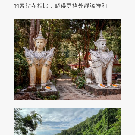
的素貼寺相比，顯得更格外靜謐祥和。