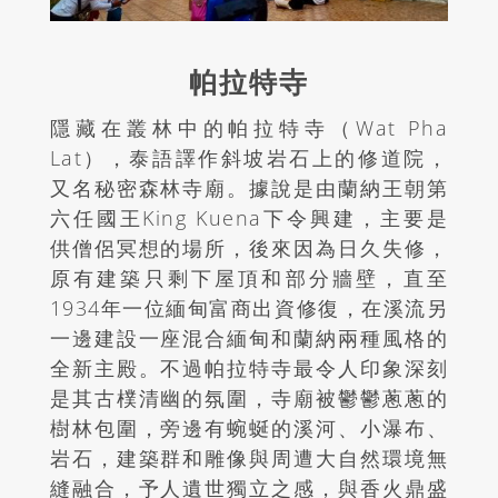
帕拉特寺
隱藏在叢林中的帕拉特寺（
Wat Pha
Lat
），泰語譯作斜坡岩石上的修道院，
又名秘密森林寺廟。據說是由蘭納王朝第
六任國王
King Kuena
下令興建，主要是
供僧侶冥想的場所，後來因為日久失修，
原有建築只剩下屋頂和部分牆壁，直至
1934
年一位緬甸富商出資修復，在溪流另
一邊建設一座混合緬甸和蘭納兩種風格的
全新主殿。不過帕拉特寺最令人印象深刻
是其古樸清幽的氛圍，寺廟被鬱鬱蔥蔥的
樹林包圍，旁邊有蜿蜒的溪河、小瀑布、
岩石，建築群和雕像與周遭大自然環境無
縫融合，予人遺世獨立之感，與香火鼎盛