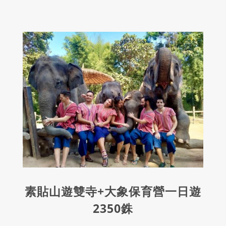
素貼山遊雙寺+大象保育營一日遊
2350銖