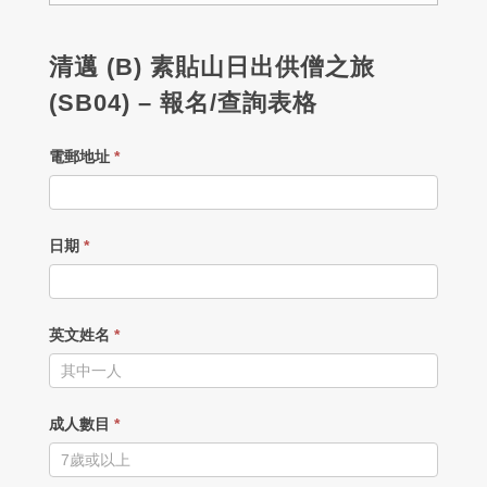
清邁 (B) 素貼山日出供僧之旅
(SB04) – 報名/查詢表格
電郵地址
*
日期
*
英文姓名
*
成人數目
*