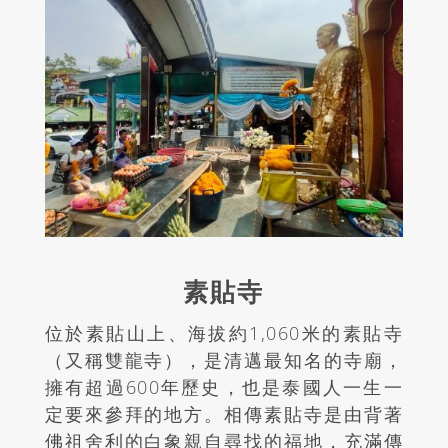
素貼寺
位於素貼山上、海拔約1,060米的素貼寺
（又稱雙龍寺），是清邁最知名的寺廟，
擁有超過600年歷史，也是泰國人一生一
定要來參拜的地方。相傳素貼寺是由背著
佛祖舍利的白象親自尋找的福地，充滿傳