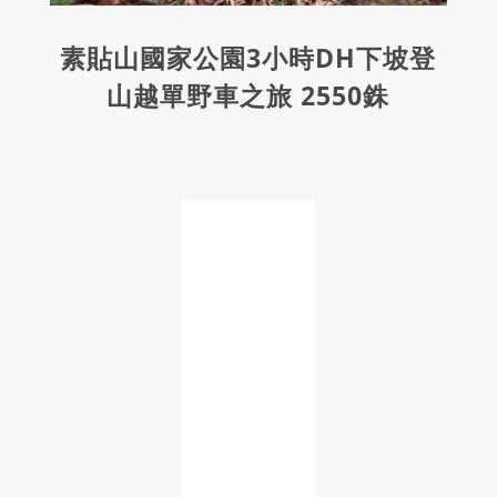
素貼山國家公園3小時DH下坡登
山越單野車之旅 2550銖