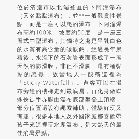
位於清邁市以北湄登區的卜阿潼瀑布
（又名黏黏瀑布），並非一般觀賞性景
點，而是一座可以爬的瀑布！卜阿潼瀑
布高約
100
米、坡度約
50
度，是一座三
層式中型瀑布，其獨特之處是呈乳白色
的水質有高含量的碳酸鈣，經過長年累
積後，水流下的石灰岩表面形成了一層
天然的防滑膜，非但不滑腳，還有種黏
黏的感覺，故當地人一般稱這裡為
「
Sticky Waterfall
」。遊客可以在瀑
布旁邊的樓梯走到最底層，再化身做蜘
蛛俠徒手赤腳由瀑布底部攀登上頂端，
部分位置還設有繩索輔助，體驗好玩又
有趣，很多本地人及外國家庭都喜歡帶
孩子來這裡玩水爬瀑布，是大熱天的最
佳消暑景點。