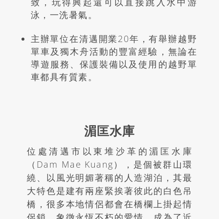
致，玩得興起還可以直接跳入水中游
泳，一洗暑氣。
主辦單位在清邁開業
20
年，有舉辦越野
單車及獨木舟活動的豐富經驗，無論在
導遊服務、保護裝備以及使用的越野單
車都具有質素。
湄匡水庫
位處清邁市以東堆沙革的湄匡水庫
（
Dam Mae Kuang
），是個被群山環
繞、以風光明媚著稱的人造湖泊，其最
大特色是建有兩座緊挨著彼此的白色吊
橋，很多本地情侶都會在橋欄上掛起情
侶鎖，象徵永恆不朽的愛情，成為了近