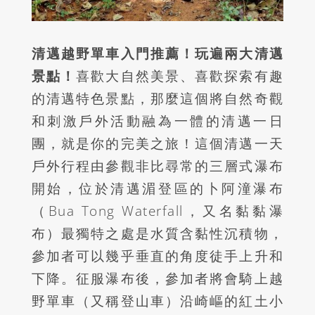
清邁越野單車入門推薦！玩遍兩大清邁
景點！
喜歡大自然美景、喜歡探索有趣
的清邁特色景點，那麼這個將自然奇觀
和刺激戶外活動融為一體的清邁一日
團，就是你的完美之旅！這個清邁一天
戶外行程由參觀非比尋常的三層式瀑布
開始，位於清邁湄登區的卜阿潼瀑布
（
Bua Tong Waterfall，又名黏黏瀑
布
）最獨特之處是水質含黏性沉積物，
參加者可以幾乎垂直的角度徒手上升和
下降。征服瀑布後，參加者將會騎上越
野單車（又稱登山車）沿崎嶇的紅土小