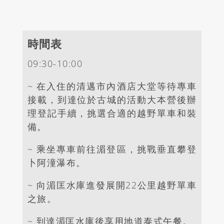
時間表
09:30-10:00
~
在入住的清邁市內酒店大堂等待專車
接載，到達位於古城的活動大本營後辦
理登記手續，挑選合適的越野單車和裝
備。
~
乘坐專車前往湄登區，挑戰垂直攀登
卜阿潼瀑布。
~
向湄匡水庫進發展開
22
公里越野單車
之旅。
~
到達湄匡水庫後享用地道泰式午餐。