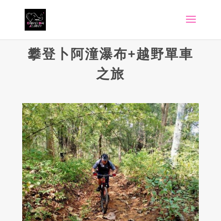
攀登卜阿潼瀑布
+
越野單車
之旅