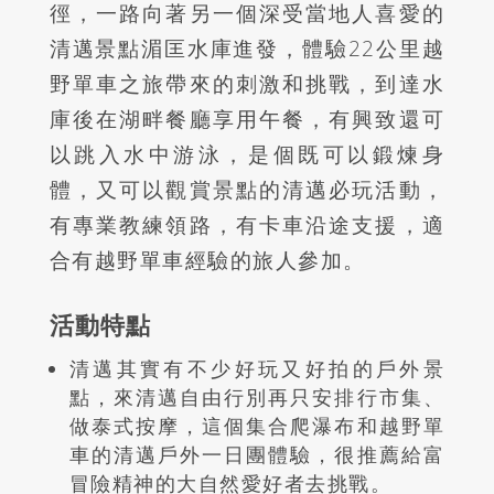
徑，一路向著另一個深受當地人喜愛的
清邁景點湄匡水庫進發，體驗
22
公里越
野單車之旅帶來的刺激和挑戰，到達水
庫後在湖畔餐廳享用午餐，有興致還可
以跳入水中游泳，是個既可以鍛煉身
體，又可以觀賞景點的清邁必玩活動，
有專業教練領路，有卡車沿途支援，適
合有越野單車經驗的旅人參加。
活動特點
清邁其實有不少好玩又好拍的戶外景
點，來清邁自由行別再只安排行市集、
做泰式按摩，這個集合爬瀑布和越野單
車的清邁戶外一日團體驗，很推薦給富
冒險精神的大自然愛好者去挑戰。