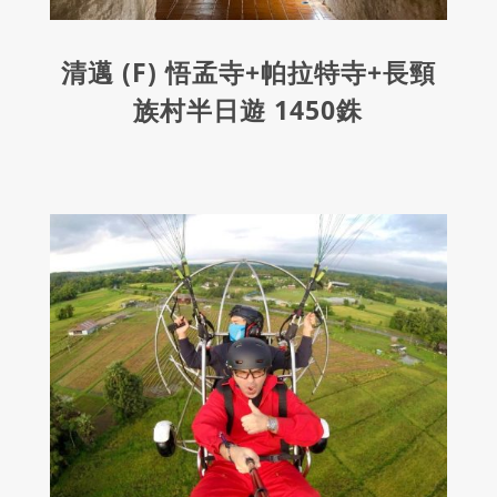
清邁 (F) 悟孟寺+帕拉特寺+長頸
族村半日遊 1450銖