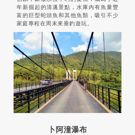
年新掘起的清邁景點，水庫內有魚量豐
富的巨型蛇頭魚和其他魚類，吸引不少
家庭專程在周末來垂釣遊玩。
卜阿潼瀑布