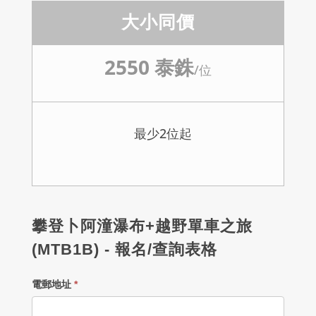
大小同價
2550 泰銖
/
位
最少
2
位起
攀登卜阿潼瀑布+越野單車之旅
(MTB1B) - 報名/查詢表格
電郵地址
*