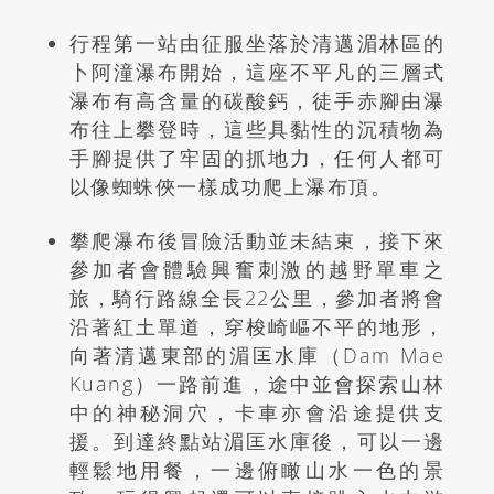
行程第一站由征服坐落於清邁湄林區的
卜阿潼瀑布開始，這座不平凡的三層式
瀑布有高含量的碳酸鈣，徒手赤腳由瀑
布往上攀登時，這些具黏性的沉積物為
手腳提供了牢固的抓地力，任何人都可
以像蜘蛛俠一樣成功爬上瀑布頂。
攀爬瀑布後冒險活動並未結束，接下來
參加者會體驗興奮刺激的越野單車之
旅，騎行路線全長
22
公里，參加者將會
沿著紅土單道，穿梭崎嶇不平的地形，
向著清邁東部的湄匡水庫（Dam Mae
Kuang
）一路前進
，途中並會探索山林
中的神秘洞穴，卡車亦會沿途提供支
援。到達終點站湄匡水庫後，可以一邊
輕鬆地用餐，一邊俯瞰山水一色的景