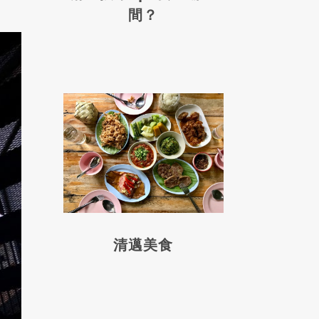
間？
清邁美食