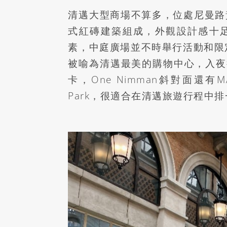
清邁大型商場不算多，位處尼曼路
式紅磚建築組成，外觀設計感十
素，中庭廣場並不時舉行活動和限
被喻為清邁最美的購物中心，入夜
卡，
One Nimman
斜對面還有
M
Park
，很適合在清邁旅遊行程中排