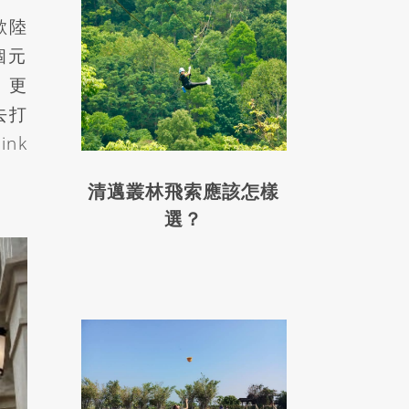
歐陸
個元
，更
去打
ink
清邁叢林飛索應該怎樣
選？