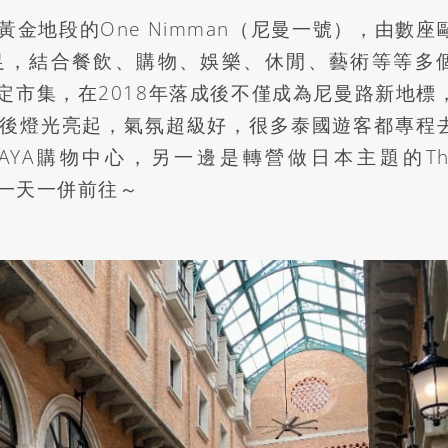
黃金地段的
One Nimman
（尼曼一號），由數座
足，結合餐飲、購物、娛樂、休閒、藝術等等多
定市集，在
2018
年落成後不僅成為尼曼路新地標
後燈光亮起，氣氛超級好，很多泰國遊客都專程
AYA
購物中心，另一邊是轉營做日本主題的
Th
一天一併前往～