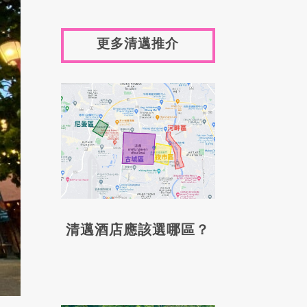
更多清邁推介
清邁酒店應該選哪區？