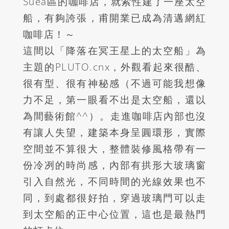
Suea
區的咖啡店，就索性建了一座太空
船，有夠誇張，甫開業已成為清邁網紅
咖啡店！～
這間以「降落在冥王星上的太空船」為
主題的PLUTO.cnx，外觀看起來很酷、
很有型、很有神秘感（不過可能我想像
力不足，第一眼看不出是太空船，還以
為間藝術館
^^
）。走進咖啡店內部也沒
有讓人失望，建築本身呈圓環形，實際
空間並不算很大，整體裝修風格帶有一
份冷冽的時尚感，內部有拱形大玻璃窗
引入自然光，不同時間的光線效果也不
同，到處都很好拍，穿過玻璃門可以走
到太空船的正中心位置，這也是最熱門