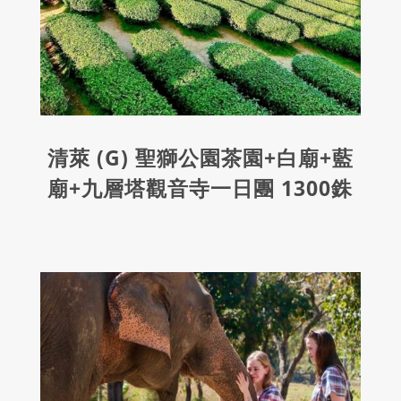
清萊 (G) 聖獅公園茶園+白廟+藍
廟+九層塔觀音寺一日團 1300銖