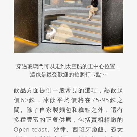
穿過玻璃門可以走到太空船的正中心位置，
這也是最受歡迎的拍照打卡點～
飲品方面提供一般常見的選項，熱飲起
價
60
銖，冰飲平均價格在
75-95
銖之
間。除了自家製麵包和糕點之外，還有
多種豐富的正餐供應，包括賣相精緻的
Open toast
、沙律、西班牙燉飯、義大