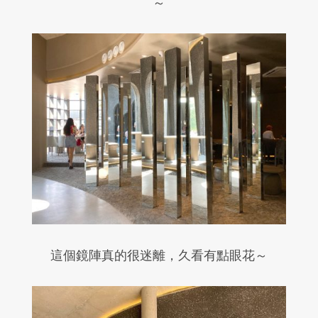
～
這個鏡陣真的很迷離，久看有點眼花～