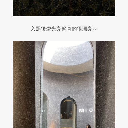
入黑後燈光亮起真的很漂亮～