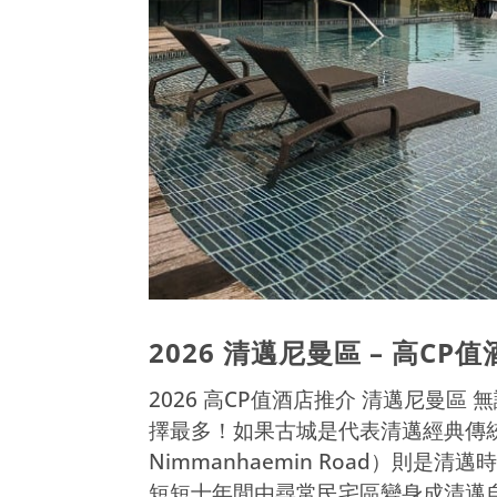
2026 清邁尼曼區 – 高CP
2026 高CP值酒店推介 清邁尼曼
擇最多！如果古城是代表清邁經典傳
Nimmanhaemin Road）則
短短十年間由尋常民宅區變身成清邁