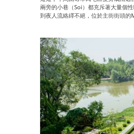
兩旁的小巷（Soi）都充斥著大量個
到夜人流絡繹不絕，位於主街街頭的Maya Sh