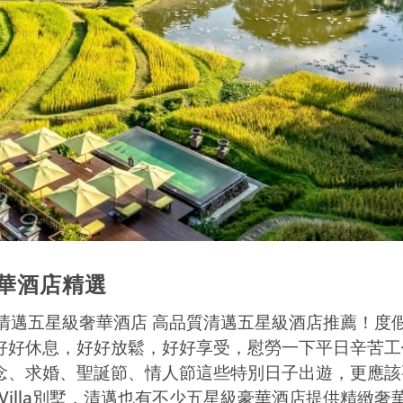
級奢華酒店精選
住宿推薦 清邁五星級奢華酒店 高品質清邁五星級酒店推薦！度
好好休息，好好放鬆，好好享受，慰勞一下平日辛苦工
念、求婚、聖誕節、情人節這些特別日子出遊，更應該
 Villa別墅，清邁也有不少五星級豪華酒店提供精緻奢