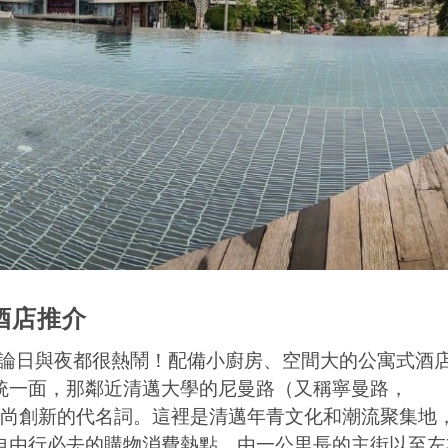
值酒店推介
區 無論日與夜都很熱鬧！配備小廚房、空間大的公寓式酒
統一面，那鄰近清邁大學的尼曼路（又稱寧曼路，
是清邁時尚創新的代名詞。這裡是清邁年青文化和潮流聚集地
自由行必去的購物消費熱點，由一公里長的主街以至左