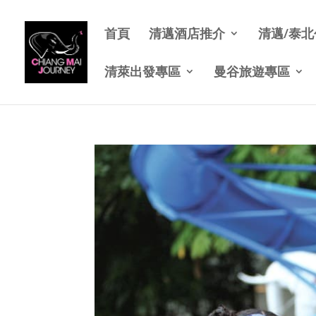
首頁
清邁酒店推介
清邁/泰
清萊出發專區
曼谷旅遊專區