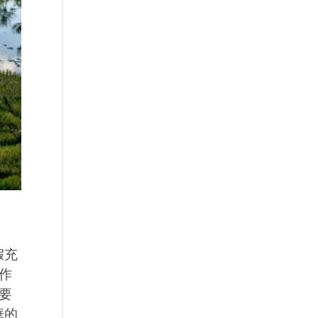
假充
作
要
華的