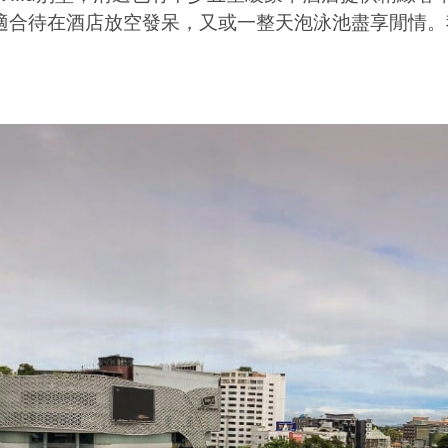
適合待在酒店放空發呆，又或一整天泡泳池盡享閒情。