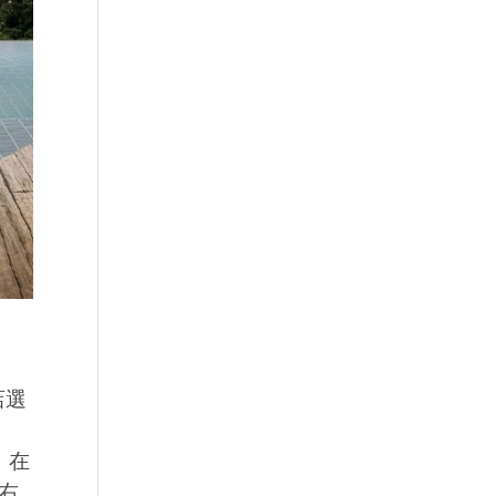
店選
，在
右