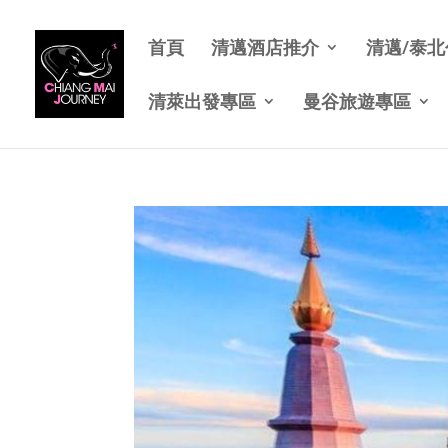
首頁
清邁酒店推介
清邁/泰
清萊出發專區
曼谷旅遊專區