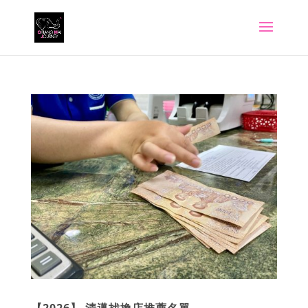
【2026】 清邁找換店推薦名單