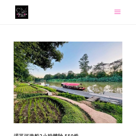
湄平河遊船2小時體驗 550銖