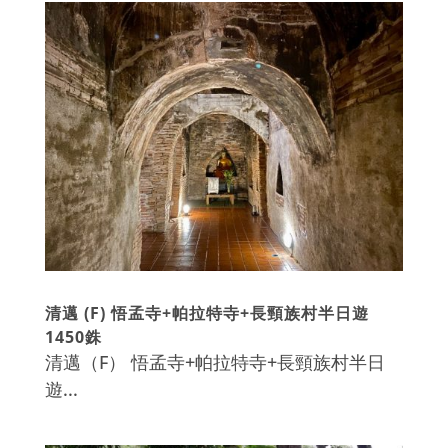
清邁 (F) 悟孟寺+帕拉特寺+長頸族村半日遊
1450銖
清邁（F） 悟孟寺+帕拉特寺+長頸族村半日
遊...