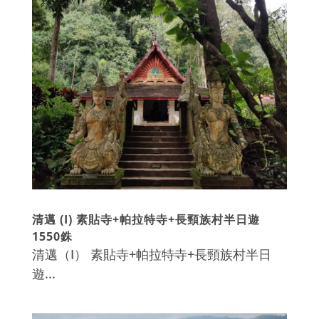
清邁 (I) 素貼寺+帕拉特寺+長頸族村半日遊
1550銖
清邁（I） 素貼寺+帕拉特寺+長頸族村半日
遊...