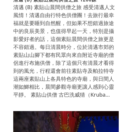
清邁 (B) 素貼山晨間供僧之旅 感受清邁人文
風情！清邁自由行特色供僧團！去旅行最幸
福就是要睡到自然醒，但如果不想錯過旅途
中的良辰美景，也值得早起一天，特別是攝
影愛好者的話，這個素貼晨間供僧之旅更是
不容錯過。每日清晨時分，位於清邁市郊的
素貼山山腳下都有民眾向來自附近寺廟的僧
侶進行布施供僧，除了這個只有清晨才看得
到的風光，行程還會前往素貼寺及帕拉特寺
這兩座素貼山上各具特色的寺廟，與日間人
潮如鯽相比，晨間參觀寺廟更讓人感到心靈
平靜。 素貼山供僧 古巴洗威猜（Kruba...