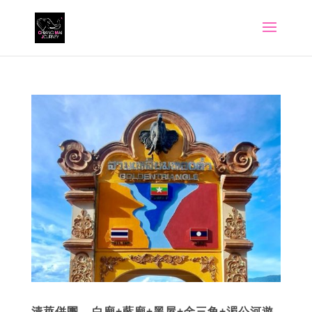
清萊併團 – 白廟+藍廟+黑屋+金三角+湄公河遊